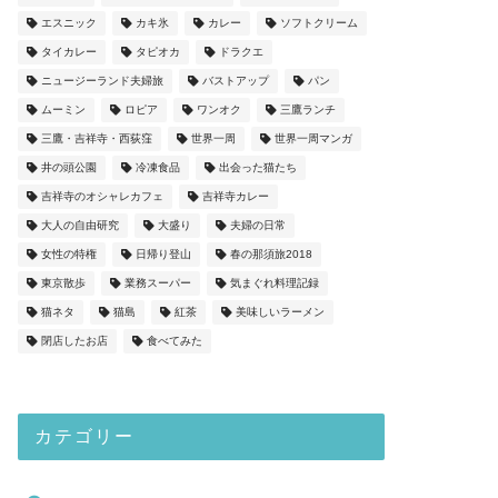
エスニック
カキ氷
カレー
ソフトクリーム
タイカレー
タピオカ
ドラクエ
ニュージーランド夫婦旅
バストアップ
パン
ムーミン
ロピア
ワンオク
三鷹ランチ
三鷹・吉祥寺・西荻窪
世界一周
世界一周マンガ
井の頭公園
冷凍食品
出会った猫たち
吉祥寺のオシャレカフェ
吉祥寺カレー
大人の自由研究
大盛り
夫婦の日常
女性の特権
日帰り登山
春の那須旅2018
東京散歩
業務スーパー
気まぐれ料理記録
猫ネタ
猫島
紅茶
美味しいラーメン
閉店したお店
食べてみた
カテゴリー