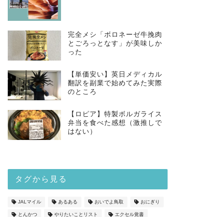
完全メシ「ボロネーゼ牛挽肉
とごろっとなす」が美味しか
った
【単価安い】英日メディカル
翻訳を副業で始めてみた実際
のところ
【ロピア】特製ボルガライス
弁当を食べた感想（激推しで
はない）
タグから見る
JALマイル
あるある
おいでよ鳥取
おにぎり
とんかつ
やりたいことリスト
エクセル覚書