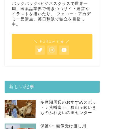
バックパック×ビジネスクラスで世界一
周。医薬品業界で働きつつサイト運営や
イラストを描いたり。 フェロー・アカデ
ミー受講生。英日翻訳で独立を目指し
中。
＼ Follow me ／
新しい記事
多摩湖周辺のおすすめスポッ
ト：荒幡富士、狭山丘陵いき
ものふれあいの里センター
保護中: 画像受け渡し用