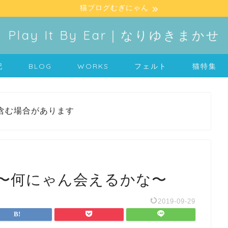
猫ブログむぎにゃん
Play It By Ear｜なりゆきまかせ
記
BLOG
WORKS
フェルト
猫特集
含む場合があります
〜何にゃん会えるかな〜
2019-09-29