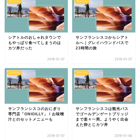
アメリカ
アメリカ
シアトルのおしゃれタウンで
サンフランシスコからシアト
もやっぱり食べてしまうのは
ルへ｜グレイハウンドバスで
カツ丼だった
23時間の旅
2018-01-07
2018-01-07
アメリカ
アメリカ
サンフランシスコのおにぎり
サンフランシスコは観光バス
専門店「ONIGILLY」！お味噌
でゴールデンゲートブリッジ
汁とのセットメニューも
まで楽々一周。ようやく出会
えた卵とじカツ丼
2018-01-07
2018-01-06