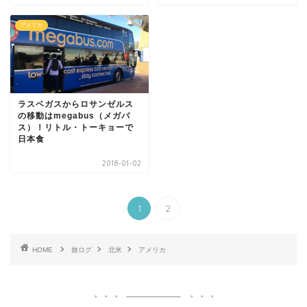
アメリカ
ラスベガスからロサンゼルス
の移動はmegabus（メガバ
ス）！リトル・トーキョーで
日本食
2018-01-02
1
2
HOME
旅ログ
北米
アメリカ