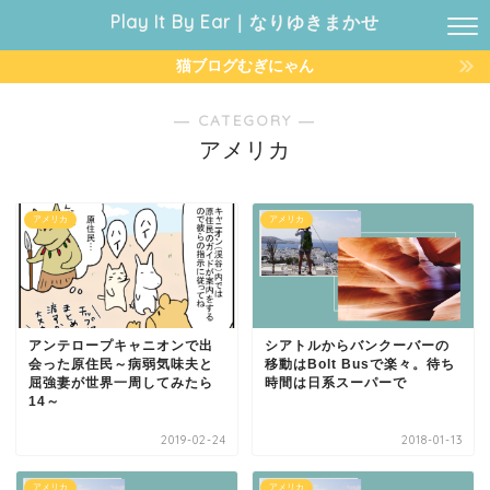
Play It By Ear｜なりゆきまかせ
猫ブログむぎにゃん
― CATEGORY ―
アメリカ
アメリカ
アメリカ
アンテロープキャニオンで出
シアトルからバンクーバーの
会った原住民～病弱気味夫と
移動はBolt Busで楽々。待ち
屈強妻が世界一周してみたら
時間は日系スーパーで
14～
2019-02-24
2018-01-13
アメリカ
アメリカ