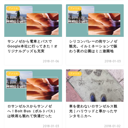
アメリカ
アメリカ
サンノゼから電車とバスで
シリコンバレーの街サンノゼ
Google本社に行ってきた！オ
観光。イルミネーションで賑
リジナルグッズも充実
わう夜の公園はミニ遊園地
2018-01-06
2018-01-03
アメリカ
アメリカ
ロサンゼルスからサンノゼ
車を使わないロサンゼルス観
へ！Bolt Bus（ボルトバス）
光｜ハリウッドと寒かったサ
は映画も観れて快適だった
ンタモニカへ
2018-01-03
2018-01-02