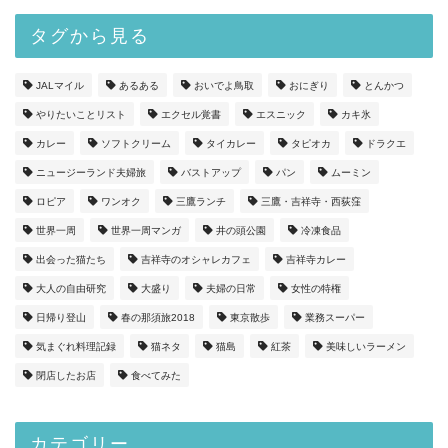
タグから見る
JALマイル
あるある
おいでよ鳥取
おにぎり
とんかつ
やりたいことリスト
エクセル覚書
エスニック
カキ氷
カレー
ソフトクリーム
タイカレー
タピオカ
ドラクエ
ニュージーランド夫婦旅
バストアップ
パン
ムーミン
ロピア
ワンオク
三鷹ランチ
三鷹・吉祥寺・西荻窪
世界一周
世界一周マンガ
井の頭公園
冷凍食品
出会った猫たち
吉祥寺のオシャレカフェ
吉祥寺カレー
大人の自由研究
大盛り
夫婦の日常
女性の特権
日帰り登山
春の那須旅2018
東京散歩
業務スーパー
気まぐれ料理記録
猫ネタ
猫島
紅茶
美味しいラーメン
閉店したお店
食べてみた
カテゴリー