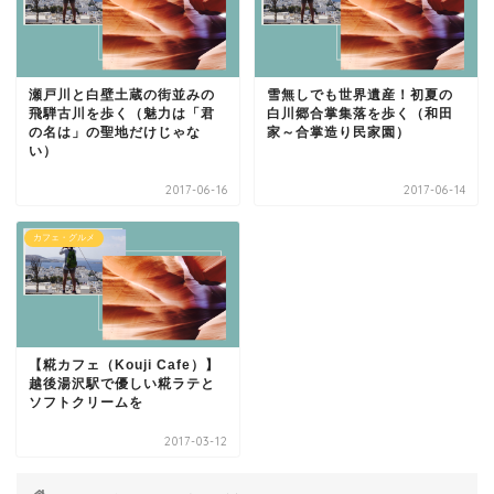
瀬戸川と白壁土蔵の街並みの
雪無しでも世界遺産！初夏の
飛騨古川を歩く（魅力は「君
白川郷合掌集落を歩く（和田
の名は」の聖地だけじゃな
家～合掌造り民家園）
い）
2017-06-16
2017-06-14
カフェ・グルメ
【糀カフェ（Kouji Cafe）】
越後湯沢駅で優しい糀ラテと
ソフトクリームを
2017-03-12