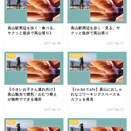
高山駅周辺を歩く・食べる。
高山駅周辺を歩く・見る。サ
サクッと徒歩で高山巡り2
クッと徒歩で高山巡り
2017-06-18
2017-06-17
WORKS
中部
【小さいお子さん連れ向け】
【co-ba Cafe】高山におしゃ
高山観光で授乳・おむつ替え
れなコワーキングスペース＆
が無料でできる場所
カフェを発見
2017-06-17
2017-06-17
中部
中部