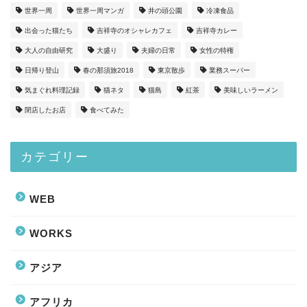
世界一周
世界一周マンガ
井の頭公園
冷凍食品
出会った猫たち
吉祥寺のオシャレカフェ
吉祥寺カレー
大人の自由研究
大盛り
夫婦の日常
女性の特権
日帰り登山
春の那須旅2018
東京散歩
業務スーパー
気まぐれ料理記録
猫ネタ
猫島
紅茶
美味しいラーメン
閉店したお店
食べてみた
カテゴリー
WEB
WORKS
アジア
アフリカ