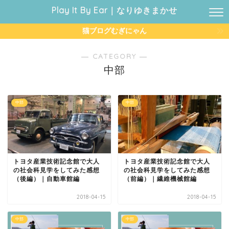
Play It By Ear｜なりゆきまかせ
猫ブログむぎにゃん
― CATEGORY ―
中部
中部
中部
トヨタ産業技術記念館で大人
トヨタ産業技術記念館で大人
の社会科見学をしてみた感想
の社会科見学をしてみた感想
（後編）｜自動車館編
（前編）｜繊維機械館編
2018-04-15
2018-04-15
中部
中部