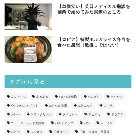
【単価安い】英日メディカル翻訳を
副業で始めてみた実際のところ
【ロピア】特製ボルガライス弁当を
食べた感想（激推しではない）
タグから見る
JALマイル
あるある
おいでよ鳥取
おにぎり
とんかつ
やりたいことリスト
エクセル覚書
エスニック
カキ氷
カレー
ソフトクリーム
タイカレー
タピオカ
ドラクエ
ニュージーランド夫婦旅
バストアップ
パン
ムーミン
ロピア
ワンオク
三鷹ランチ
三鷹・吉祥寺・西荻窪