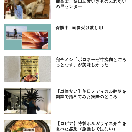
幡富士、狭山丘陵いきものふれあい
の里センター
保護中: 画像受け渡し用
完全メシ「ボロネーゼ牛挽肉とごろ
っとなす」が美味しかった
【単価安い】英日メディカル翻訳を
副業で始めてみた実際のところ
【ロピア】特製ボルガライス弁当を
食べた感想（激推しではない）