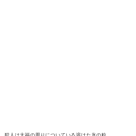
犯人は大福の周りについている溶けた氷の粒。