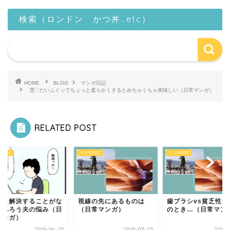
検索（ロンドン かつ丼…etc）
HOME
BLOG
マンガ日記
雪〇だいふくってちょっと柔らかくするとめちゃくちゃ美味しい（日常マンガ）
RELATED POST
ガ日記
マンガ日記
マンガ日記
対に解決することがな
視線の先にあるものは
歯ブラシvs貧乏性、
であろう夫の悩み（日
（日常マンガ）
のとき…（日常マン
マンガ）
2019-06-20
2019-03-25
2019-