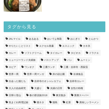
タグから見る
JALマイル
あるある
おいでよ鳥取
おにぎり
とんかつ
やりたいことリスト
エクセル覚書
エスニック
カキ氷
カレー
ソフトクリーム
タイカレー
タピオカ
ドラクエ
ニュージーランド夫婦旅
バストアップ
パン
ムーミン
ロピア
ワンオク
三鷹ランチ
三鷹・吉祥寺・西荻窪
世界一周
世界一周マンガ
井の頭公園
冷凍食品
出会った猫たち
吉祥寺のオシャレカフェ
吉祥寺カレー
大人の自由研究
大盛り
夫婦の日常
女性の特権
日帰り登山
春の那須旅2018
東京散歩
業務スーパー
気まぐれ料理記録
猫ネタ
猫島
紅茶
美味しいラーメン