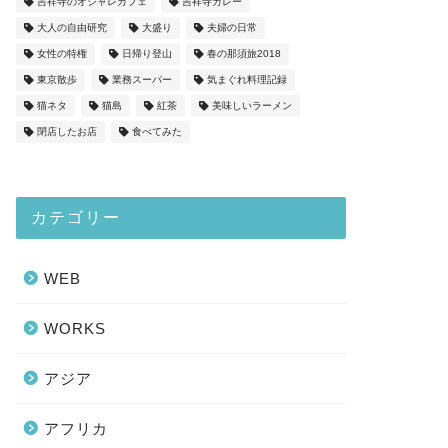
吉祥寺のオシャレカフェ
吉祥寺カレー
大人の自由研究
大盛り
夫婦の日常
女性の特権
日帰り登山
春の那須旅2018
東京散歩
業務スーパー
気まぐれ料理記録
猫ネタ
猫島
紅茶
美味しいラーメン
閉店したお店
食べてみた
カテゴリー
WEB
WORKS
アジア
アフリカ