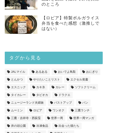
のところ
【ロピア】特製ボルガライス
弁当を食べた感想（激推しで
はない）
タグから見る
JALマイル
あるある
おいでよ鳥取
おにぎり
とんかつ
やりたいことリスト
エクセル覚書
エスニック
カキ氷
カレー
ソフトクリーム
タイカレー
タピオカ
ドラクエ
ニュージーランド夫婦旅
バストアップ
パン
ムーミン
ロピア
ワンオク
三鷹ランチ
三鷹・吉祥寺・西荻窪
世界一周
世界一周マンガ
井の頭公園
冷凍食品
出会った猫たち