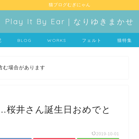
猫ブログむぎにゃん
Play It By Ear｜なりゆきまかせ
記
BLOG
WORKS
フェルト
猫特集
含む場合があります
…桜井さん誕生日おめでと
2019-10-01