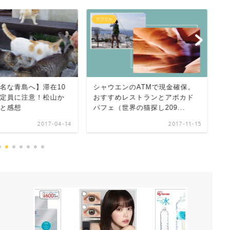
アフリカ
フ
名な青島へ】滞在10
シャウエンのATMで現金確保。
潮
定員に注意！松山か
おすすめレストランとアボカド
ミ
と感想
パフェ（世界の猫探し209...
猫
2017-04-14
2017-11-15