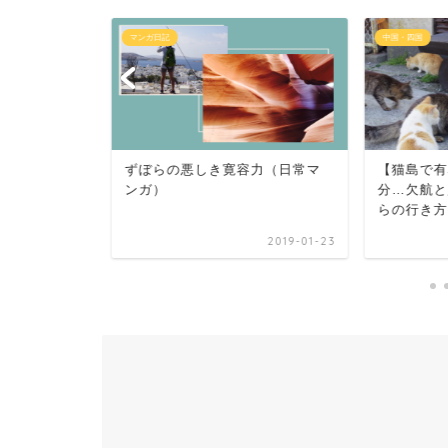
マンガ日記
中国・四国
日常マン
ずぼらの悪しき寛容力（日常マ
【猫島で有
ンガ）
分…欠航と
らの行き方
2019-04-29
2019-01-23