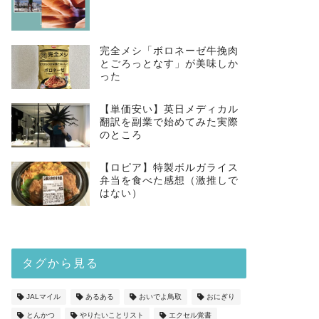
完全メシ「ボロネーゼ牛挽肉
とごろっとなす」が美味しか
った
【単価安い】英日メディカル
翻訳を副業で始めてみた実際
のところ
【ロピア】特製ボルガライス
弁当を食べた感想（激推しで
はない）
タグから見る
JALマイル
あるある
おいでよ鳥取
おにぎり
とんかつ
やりたいことリスト
エクセル覚書