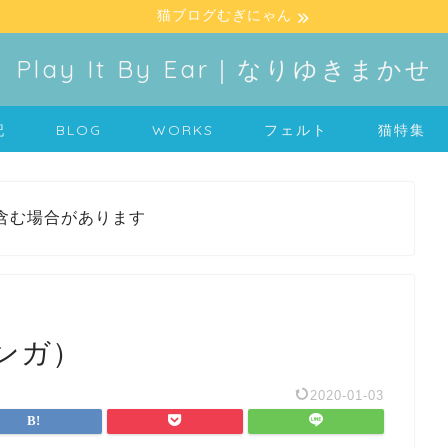
猫ブログむぎにゃん
Play It By Ear｜なりゆきまかせ
記
BLOG
WORKS
フェルト
猫特集
含む場合があります
ンガ）
2020-01-03