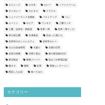
エスニック
カキ氷
カレー
ソフトクリーム
タイカレー
タピオカ
ドラクエ
ニュージーランド夫婦旅
バストアップ
パン
ムーミン
ロピア
ワンオク
三鷹ランチ
三鷹・吉祥寺・西荻窪
世界一周
世界一周マンガ
井の頭公園
冷凍食品
出会った猫たち
吉祥寺のオシャレカフェ
吉祥寺カレー
大人の自由研究
大盛り
夫婦の日常
女性の特権
日帰り登山
春の那須旅2018
東京散歩
業務スーパー
気まぐれ料理記録
猫ネタ
猫島
紅茶
美味しいラーメン
閉店したお店
食べてみた
カテゴリー