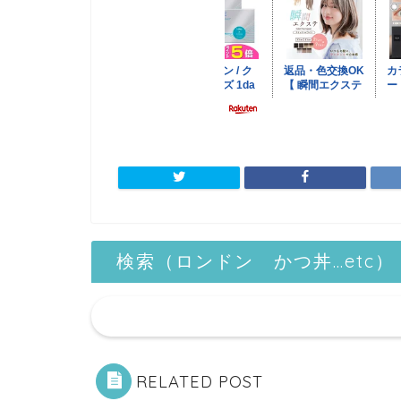
検索（ロンドン かつ丼…etc）
RELATED POST