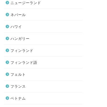
ニュージーランド
ランス
マンガ日記
ネパール
ハワイ
ハンガリー
の干満の差に圧巻！モンサン
何が何でもそこで寝るという意
ッシェルの1日の風景（世界の
志を貫く猫（日常マンガ）
探し161～163匹目）
フィンランド
2017-10-22
2019-05-2
フィンランド語
フェルト
フランス
ベトナム