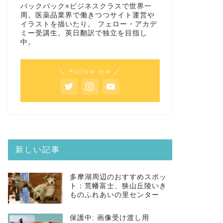
バックパック×ビジネスクラスで世界一
周。医薬品業界で働きつつサイト運営や
イラストを描いたり。 フェロー・アカデ
ミー受講生。英日翻訳で独立を目指し
中。
＼ Follow me ／
新しい記事
多摩湖周辺のおすすめスポッ
ト：荒幡富士、狭山丘陵いき
ものふれあいの里センター
保護中: 画像受け渡し用