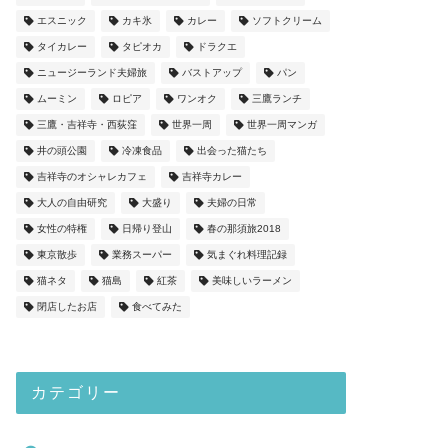
エスニック
カキ氷
カレー
ソフトクリーム
タイカレー
タピオカ
ドラクエ
ニュージーランド夫婦旅
バストアップ
パン
ムーミン
ロピア
ワンオク
三鷹ランチ
三鷹・吉祥寺・西荻窪
世界一周
世界一周マンガ
井の頭公園
冷凍食品
出会った猫たち
吉祥寺のオシャレカフェ
吉祥寺カレー
大人の自由研究
大盛り
夫婦の日常
女性の特権
日帰り登山
春の那須旅2018
東京散歩
業務スーパー
気まぐれ料理記録
猫ネタ
猫島
紅茶
美味しいラーメン
閉店したお店
食べてみた
カテゴリー