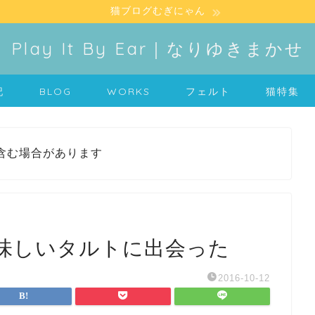
猫ブログむぎにゃん
Play It By Ear｜なりゆきまかせ
記
BLOG
WORKS
フェルト
猫特集
含む場合があります
味しいタルトに出会った
2016-10-12