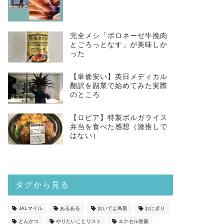
完全メシ「ボロネーゼ牛挽肉
とごろっとなす」が美味しか
った
【単価安い】英日メディカル
翻訳を副業で始めてみた実際
のところ
【ロピア】特製ボルガライス
弁当を食べた感想（激推しで
はない）
タグから見る
JALマイル
あるある
おいでよ鳥取
おにぎり
とんかつ
やりたいことリスト
エクセル覚書