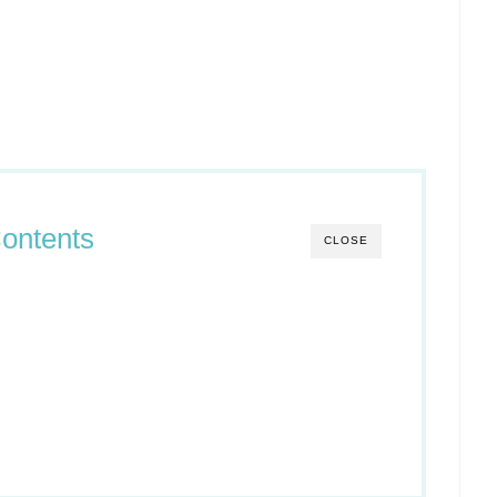
ontents
CLOSE
た