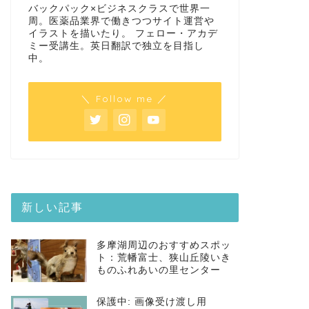
バックパック×ビジネスクラスで世界一
周。医薬品業界で働きつつサイト運営や
イラストを描いたり。 フェロー・アカデ
ミー受講生。英日翻訳で独立を目指し
中。
＼ Follow me ／
新しい記事
多摩湖周辺のおすすめスポッ
ト：荒幡富士、狭山丘陵いき
ものふれあいの里センター
保護中: 画像受け渡し用