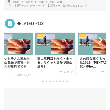
HOME
旅ログ
日本
中国・四国
【握手カフェ（Akushu cafe）】原爆ドーム前の落ち着けるカフェ
RELATED POST
日本
ホテル
山駅周辺を歩く・食べ
井の頭公園ぐるっとお花
アンテルーム
。サクッと徒歩で高山
見2019（PENTAX Q-
（ANTEROOM）京
り2
S1×iPho...
旅行にも出張にも超
すすめ...
2017-06-18
2019-03-28
2018-