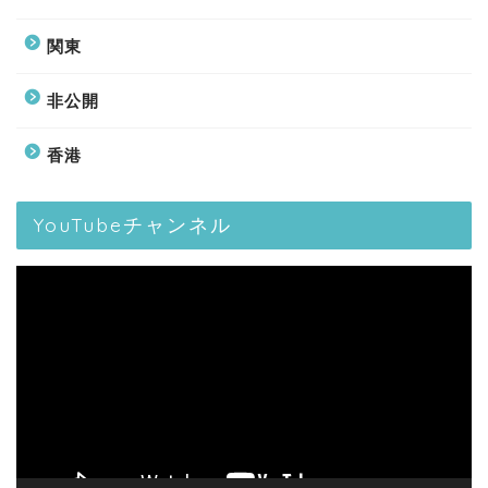
関東
非公開
香港
YouTubeチャンネル
動
画
プ
レ
ー
ヤ
ー