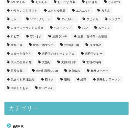
JALマイル
あるある
おいでよ鳥取
おにぎり
とんかつ
やりたいことリスト
エクセル覚書
エスニック
カキ氷
カレー
ソフトクリーム
タイカレー
タピオカ
ドラクエ
ニュージーランド夫婦旅
バストアップ
パン
ムーミン
ロピア
ワンオク
三鷹ランチ
三鷹・吉祥寺・西荻窪
世界一周
世界一周マンガ
井の頭公園
冷凍食品
出会った猫たち
吉祥寺のオシャレカフェ
吉祥寺カレー
大人の自由研究
大盛り
夫婦の日常
女性の特権
日帰り登山
春の那須旅2018
東京散歩
業務スーパー
気まぐれ料理記録
猫ネタ
猫島
紅茶
美味しいラーメン
閉店したお店
食べてみた
カテゴリー
WEB