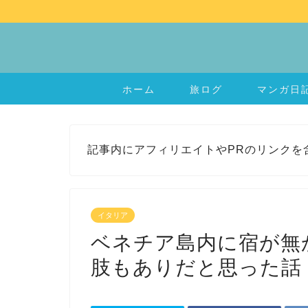
ホーム
旅ログ
マンガ日
記事内にアフィリエイトやPRのリンクを
イタリア
ベネチア島内に宿が無
肢もありだと思った話