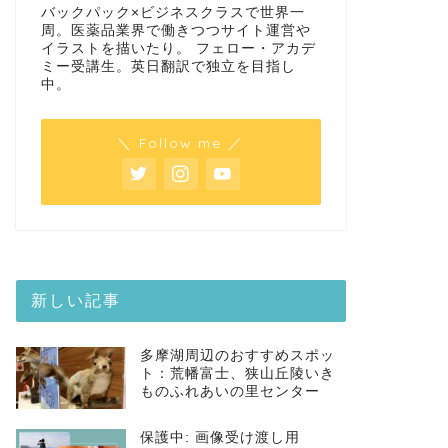
バックパック×ビジネスクラスで世界一
周。医薬品業界で働きつつサイト運営や
イラストを描いたり。 フェロー・アカデ
ミー受講生。英日翻訳で独立を目指し
中。
＼ Follow me ／
新しい記事
多摩湖周辺のおすすめスポッ
ト：荒幡富士、狭山丘陵いき
ものふれあいの里センター
保護中: 画像受け渡し用