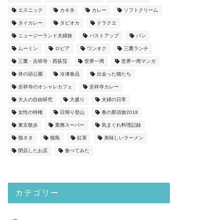
エスニック
カキ氷
カレー
ソフトクリーム
タイカレー
タピオカ
ドラクエ
ニュージーランド夫婦旅
バストアップ
パン
ムーミン
ロピア
ワンオク
三鷹ランチ
三鷹・吉祥寺・西荻窪
世界一周
世界一周マンガ
井の頭公園
冷凍食品
出会った猫たち
吉祥寺のオシャレカフェ
吉祥寺カレー
大人の自由研究
大盛り
夫婦の日常
女性の特権
日帰り登山
春の那須旅2018
東京散歩
業務スーパー
気まぐれ料理記録
猫ネタ
猫島
紅茶
美味しいラーメン
閉店したお店
食べてみた
カテゴリー