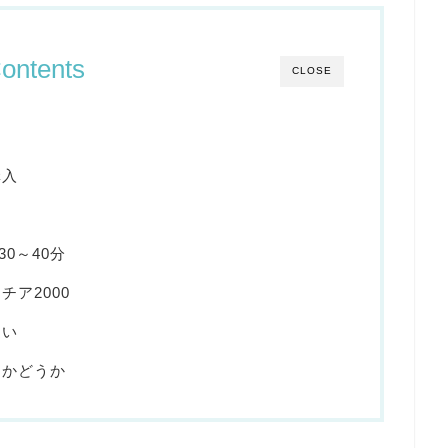
ontents
CLOSE
購入
は30～40分
ア2000
近い
めかどうか