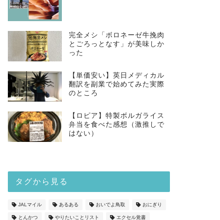
完全メシ「ボロネーゼ牛挽肉
とごろっとなす」が美味しか
った
【単価安い】英日メディカル
翻訳を副業で始めてみた実際
のところ
【ロピア】特製ボルガライス
弁当を食べた感想（激推しで
はない）
タグから見る
JALマイル
あるある
おいでよ鳥取
おにぎり
とんかつ
やりたいことリスト
エクセル覚書