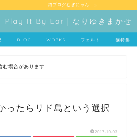
猫ブログむぎにゃん
Play It By Ear｜なりゆきまかせ
記
BLOG
WORKS
フェルト
猫特集
含む場合があります
かったらリド島という選択
2017-10-03