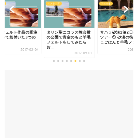
ルト
エストニア
フェルト
毛フェルト作品の受注
タリン聖ニコラス教会横
サハラ砂漠1泊2日の
始めて気付いた3つの
の公園で青空のもと羊毛
ツアー① 砂漠の街で
と
フェルトをしてみたら
ェごはんと羊毛フェ..
お...
2017-02-04
2017-
2017-09-01