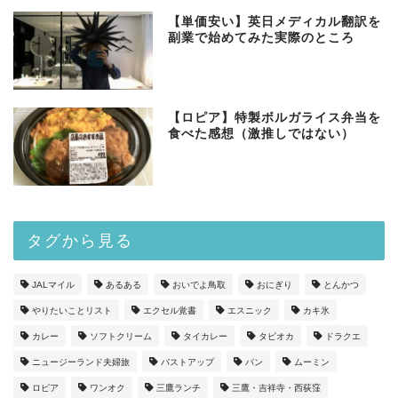
【単価安い】英日メディカル翻訳を
副業で始めてみた実際のところ
【ロピア】特製ボルガライス弁当を
食べた感想（激推しではない）
タグから見る
JALマイル
あるある
おいでよ鳥取
おにぎり
とんかつ
やりたいことリスト
エクセル覚書
エスニック
カキ氷
カレー
ソフトクリーム
タイカレー
タピオカ
ドラクエ
ニュージーランド夫婦旅
バストアップ
パン
ムーミン
ロピア
ワンオク
三鷹ランチ
三鷹・吉祥寺・西荻窪