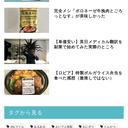
完全メシ「ボロネーゼ牛挽肉とごろ
っとなす」が美味しかった
【単価安い】英日メディカル翻訳を
副業で始めてみた実際のところ
【ロピア】特製ボルガライス弁当を
食べた感想（激推しではない）
タグから見る
JALマイル
あるある
おいでよ鳥取
おにぎり
とんかつ