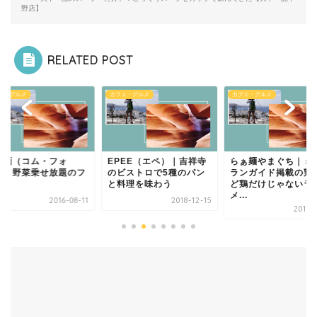
野店】
RELATED POST
ェ・グルメ
カフェ・グルメ
カフェ・グルメ
米麺（コム・フォ
EPEE（エペ）｜吉祥寺
らぁ麺やまぐち｜ミ
）】野菜乗せ放題のフ
のビストロで5種のパン
ランガイド掲載の鶏
ー
と料理を味わう
ど鶏だけじゃないラ
メ...
2016-08-11
2018-12-15
2018-