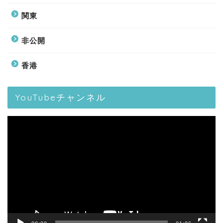
関東
非公開
香港
YouTubeチャンネル
動
画
プ
レ
ー
ヤ
ー