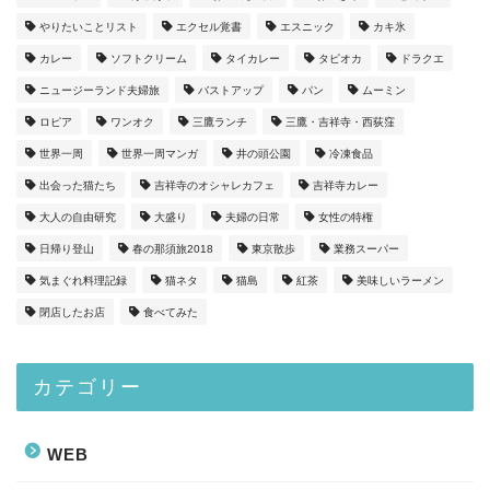
やりたいことリスト
エクセル覚書
エスニック
カキ氷
カレー
ソフトクリーム
タイカレー
タピオカ
ドラクエ
ニュージーランド夫婦旅
バストアップ
パン
ムーミン
ロピア
ワンオク
三鷹ランチ
三鷹・吉祥寺・西荻窪
世界一周
世界一周マンガ
井の頭公園
冷凍食品
出会った猫たち
吉祥寺のオシャレカフェ
吉祥寺カレー
大人の自由研究
大盛り
夫婦の日常
女性の特権
日帰り登山
春の那須旅2018
東京散歩
業務スーパー
気まぐれ料理記録
猫ネタ
猫島
紅茶
美味しいラーメン
閉店したお店
食べてみた
カテゴリー
WEB