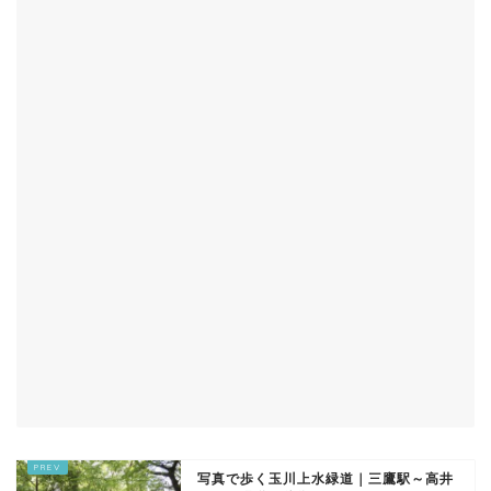
写真で歩く玉川上水緑道｜三鷹駅～高井