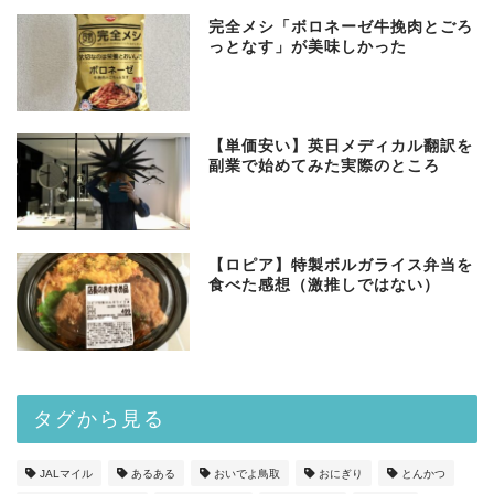
完全メシ「ボロネーゼ牛挽肉とごろ
っとなす」が美味しかった
【単価安い】英日メディカル翻訳を
副業で始めてみた実際のところ
【ロピア】特製ボルガライス弁当を
食べた感想（激推しではない）
タグから見る
JALマイル
あるある
おいでよ鳥取
おにぎり
とんかつ