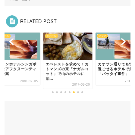
RELATED POST
ガポール
ネパール
アジア
ラトンホテルシンガポ
エベレストを求めて！カ
カオサン通りでも快
ルはアフタヌーンティ
トマンズの東「ナガルコ
過ごせるホテルで起
が最高
ット」で山のホテルに
「パッタイ事件」
泊...
2018-02-05
2017-0
2017-08-20