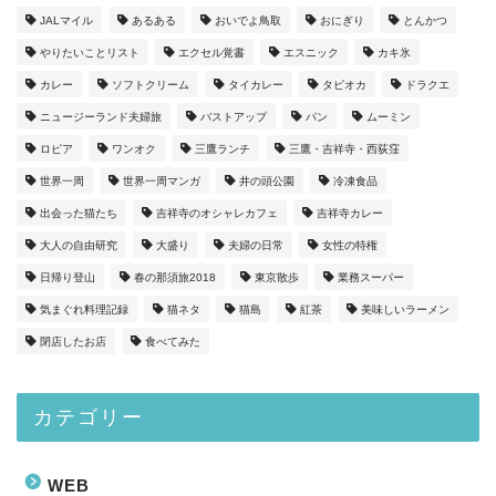
JALマイル
あるある
おいでよ鳥取
おにぎり
とんかつ
やりたいことリスト
エクセル覚書
エスニック
カキ氷
カレー
ソフトクリーム
タイカレー
タピオカ
ドラクエ
ニュージーランド夫婦旅
バストアップ
パン
ムーミン
ロピア
ワンオク
三鷹ランチ
三鷹・吉祥寺・西荻窪
世界一周
世界一周マンガ
井の頭公園
冷凍食品
出会った猫たち
吉祥寺のオシャレカフェ
吉祥寺カレー
大人の自由研究
大盛り
夫婦の日常
女性の特権
日帰り登山
春の那須旅2018
東京散歩
業務スーパー
気まぐれ料理記録
猫ネタ
猫島
紅茶
美味しいラーメン
閉店したお店
食べてみた
カテゴリー
WEB