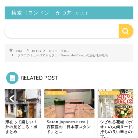
検索（ロンドン かつ丼…etc）
HOME
BLOG
カフェ・グルメ
クスコのミュージアムカフェ「Museo del Cafe」の居心地が最高
RELATED POST
ェ・グルメ
カフェ・グルメ
カフェ・グルメ
ten japanese tea｜
シビれる花椒（ホアジャ
【中華街 吉祥寺店】
荻窪の「日本茶スタン
オ）の火鍋ヌードルは気
穴場の中華屋さん
と...
持ちの良い辛さのカッ
プ...