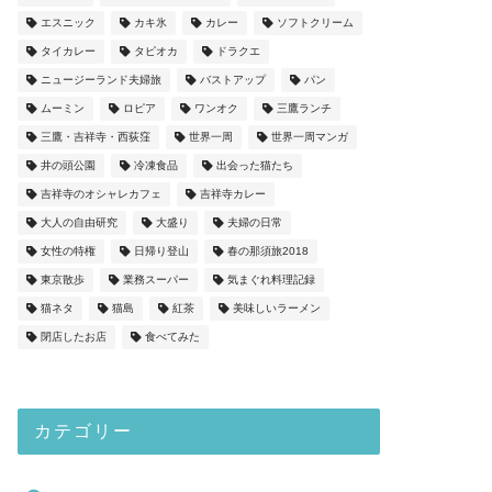
エスニック
カキ氷
カレー
ソフトクリーム
タイカレー
タピオカ
ドラクエ
ニュージーランド夫婦旅
バストアップ
パン
ムーミン
ロピア
ワンオク
三鷹ランチ
三鷹・吉祥寺・西荻窪
世界一周
世界一周マンガ
井の頭公園
冷凍食品
出会った猫たち
吉祥寺のオシャレカフェ
吉祥寺カレー
大人の自由研究
大盛り
夫婦の日常
女性の特権
日帰り登山
春の那須旅2018
東京散歩
業務スーパー
気まぐれ料理記録
猫ネタ
猫島
紅茶
美味しいラーメン
閉店したお店
食べてみた
カテゴリー