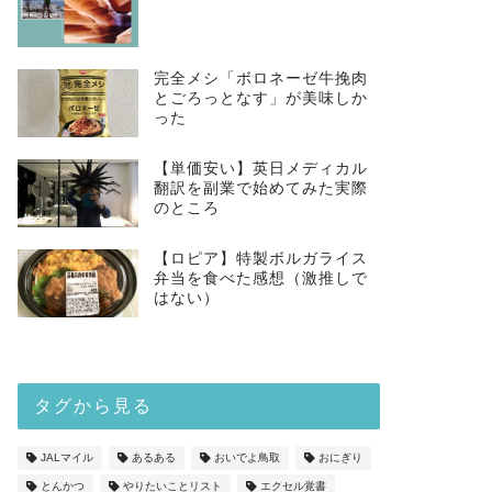
完全メシ「ボロネーゼ牛挽肉
とごろっとなす」が美味しか
った
【単価安い】英日メディカル
翻訳を副業で始めてみた実際
のところ
【ロピア】特製ボルガライス
弁当を食べた感想（激推しで
はない）
タグから見る
JALマイル
あるある
おいでよ鳥取
おにぎり
とんかつ
やりたいことリスト
エクセル覚書