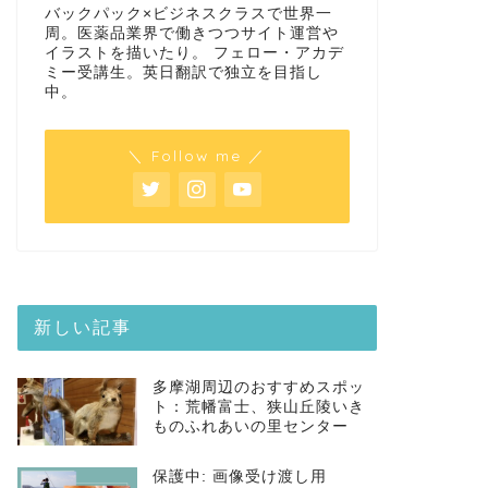
バックパック×ビジネスクラスで世界一
周。医薬品業界で働きつつサイト運営や
イラストを描いたり。 フェロー・アカデ
ミー受講生。英日翻訳で独立を目指し
中。
＼ Follow me ／
新しい記事
多摩湖周辺のおすすめスポッ
ト：荒幡富士、狭山丘陵いき
ものふれあいの里センター
保護中: 画像受け渡し用