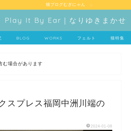
猫ブログむぎにゃん
Play It By Ear｜なりゆきまかせ
記
BLOG
WORKS
フェルト
猫特集
含む場合があります
クスプレス福岡中洲川端の
）
2024-01-08