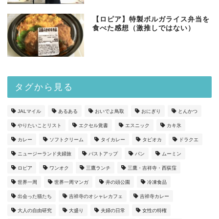
【ロピア】特製ボルガライス弁当を
食べた感想（激推しではない）
タグから見る
JALマイル
あるある
おいでよ鳥取
おにぎり
とんかつ
やりたいことリスト
エクセル覚書
エスニック
カキ氷
カレー
ソフトクリーム
タイカレー
タピオカ
ドラクエ
ニュージーランド夫婦旅
バストアップ
パン
ムーミン
ロピア
ワンオク
三鷹ランチ
三鷹・吉祥寺・西荻窪
世界一周
世界一周マンガ
井の頭公園
冷凍食品
出会った猫たち
吉祥寺のオシャレカフェ
吉祥寺カレー
大人の自由研究
大盛り
夫婦の日常
女性の特権