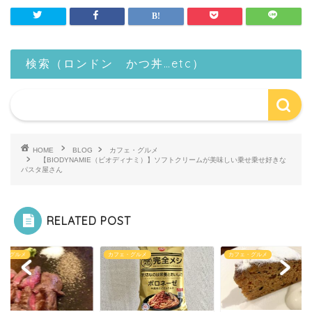
検索（ロンドン かつ丼…etc）
HOME
BLOG
カフェ・グルメ
【BIODYNAMIE（ビオディナミ）】ソフトクリームが美味しい乗せ乗せ好きな
パスタ屋さん
RELATED POST
ェ・グルメ
カフェ・グルメ
カフェ・グルメ