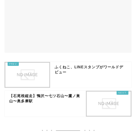
ふくねこ、LINEスタンプがワールドデ
ビュー
【石尾根縦走】鴨沢〜七ツ石山〜鷹ノ巣
山〜奥多摩駅