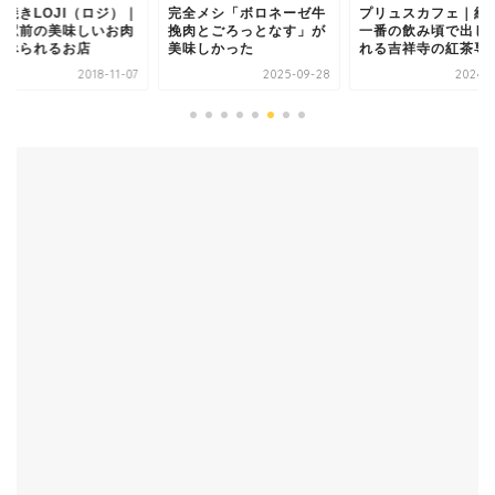
全メシ「ボロネーゼ牛
プリュスカフェ｜紅茶を
ペヤング獄激辛カレ
肉とごろっとなす」が
一番の飲み頃で出してく
ソースをカレーに入
味しかった
れる吉祥寺の紅茶専門店
みたら辛旨なカレー
で...
2025-09-28
2024-01-28
2021-0