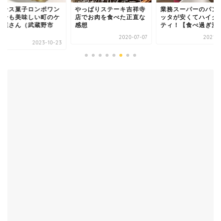
ランス菓子ロンポワン
やっぱりステーキ吉祥寺
業務スーパーのパン
パンも美味しい町のケ
店でお肉を食べた正直な
ッタが安くてハイク
キ屋さん（武蔵野市
感想
ティ！【食べ過ぎ注
.
2020-07-07
2021-0
2023-10-23