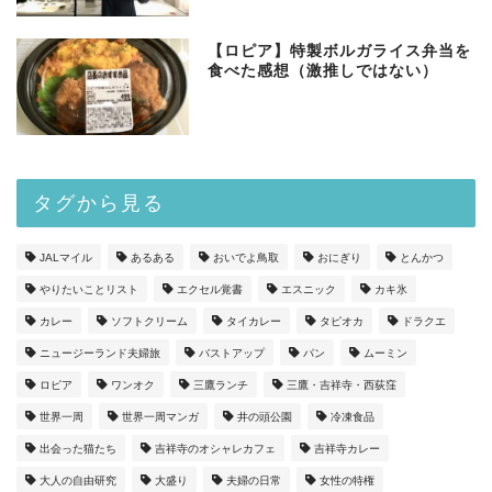
【ロピア】特製ボルガライス弁当を
食べた感想（激推しではない）
タグから見る
JALマイル
あるある
おいでよ鳥取
おにぎり
とんかつ
やりたいことリスト
エクセル覚書
エスニック
カキ氷
カレー
ソフトクリーム
タイカレー
タピオカ
ドラクエ
ニュージーランド夫婦旅
バストアップ
パン
ムーミン
ロピア
ワンオク
三鷹ランチ
三鷹・吉祥寺・西荻窪
世界一周
世界一周マンガ
井の頭公園
冷凍食品
出会った猫たち
吉祥寺のオシャレカフェ
吉祥寺カレー
大人の自由研究
大盛り
夫婦の日常
女性の特権