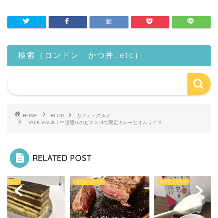
検索（ロンドン かつ丼…etc）
HOME
BLOG
カフェ・グルメ
TALK BACK｜中道通りのビストロで限定カレーとオムライス
RELATED POST
ェ・グルメ
カフェ・グルメ
カフェ・グルメ