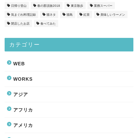
日帰り登山
春の那須旅2018
東京散歩
業務スーパー
気まぐれ料理記録
猫ネタ
猫島
紅茶
美味しいラーメン
閉店したお店
食べてみた
カテゴリー
WEB
WORKS
アジア
アフリカ
アメリカ