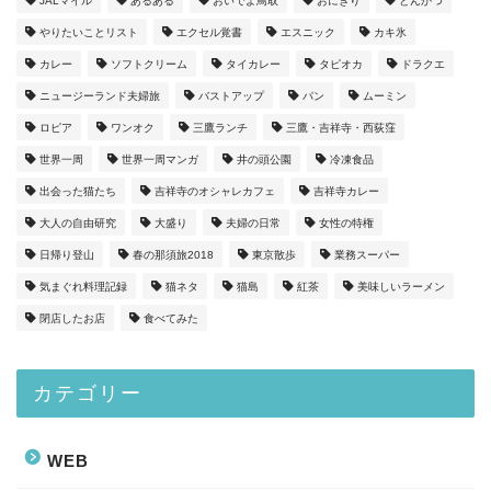
JALマイル
あるある
おいでよ鳥取
おにぎり
とんかつ
やりたいことリスト
エクセル覚書
エスニック
カキ氷
カレー
ソフトクリーム
タイカレー
タピオカ
ドラクエ
ニュージーランド夫婦旅
バストアップ
パン
ムーミン
ロピア
ワンオク
三鷹ランチ
三鷹・吉祥寺・西荻窪
世界一周
世界一周マンガ
井の頭公園
冷凍食品
出会った猫たち
吉祥寺のオシャレカフェ
吉祥寺カレー
大人の自由研究
大盛り
夫婦の日常
女性の特権
日帰り登山
春の那須旅2018
東京散歩
業務スーパー
気まぐれ料理記録
猫ネタ
猫島
紅茶
美味しいラーメン
閉店したお店
食べてみた
カテゴリー
WEB