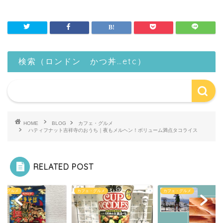
検索（ロンドン かつ丼…etc）
HOME
BLOG
カフェ・グルメ
ハティフナット吉祥寺のおうち｜夜もメルヘン！ボリューム満点タコライス
RELATED POST
ェ・グルメ
カフェ・グルメ
カフェ・グルメ