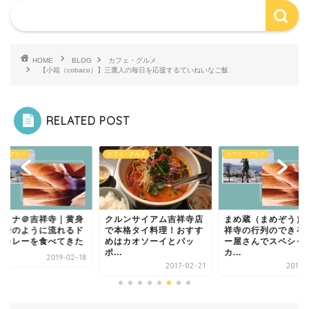
HOME
BLOG
カフェ・グルメ
【小箱（cobaco）】三鷹人の毎日を応援するていねいなご飯
RELATED POST
ェ・グルメ
カフェ・グルメ
カフェ・グルメ
ルンサイアム吉祥寺店
まめ蔵（まめぞう）｜吉
ナマステカトマンズ
本格タイ料理！おすす
祥寺の行列のできるカレ
通りの気になるあの
はカオソーイとパッ
ー屋さんでスペシャル
ー屋さんででかいナ
.
カ...
を...
2017-02-21
2018-05-14
2018-0