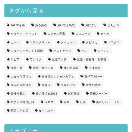
タグから見る
JALマイル
あるある
おいでよ鳥取
おにぎり
とんかつ
やりたいことリスト
エクセル覚書
エスニック
カキ氷
カレー
ソフトクリーム
タイカレー
タピオカ
ドラクエ
ニュージーランド夫婦旅
バストアップ
パン
ムーミン
ロピア
ワンオク
三鷹ランチ
三鷹・吉祥寺・西荻窪
世界一周
世界一周マンガ
井の頭公園
冷凍食品
出会った猫たち
吉祥寺のオシャレカフェ
吉祥寺カレー
大人の自由研究
大盛り
夫婦の日常
女性の特権
日帰り登山
春の那須旅2018
東京散歩
業務スーパー
気まぐれ料理記録
猫ネタ
猫島
紅茶
美味しいラーメン
閉店したお店
食べてみた
カテゴリー