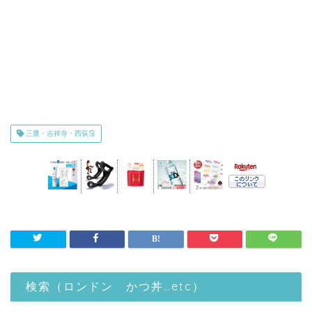
三鷹・吉祥寺・西荻窪
検索（ロンドン かつ丼…etc）