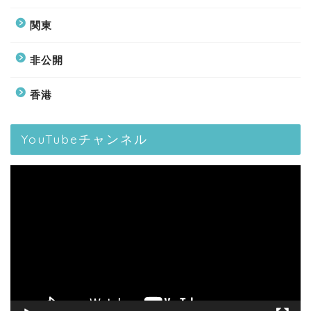
関東
非公開
香港
YouTubeチャンネル
動
画
プ
レ
ー
ヤ
ー