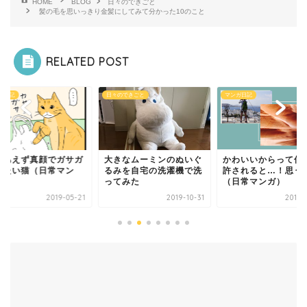
HOME
BLOG
日々のできごと
髪の毛を思いっきり金髪にしてみて分かった10のこと
RELATED POST
ガ日記
日々のできごと
マンガ日記
りあえず真顔でガサガ
大きなムーミンのぬいぐ
かわいいからって何
したい猫（日常マン
るみを自宅の洗濯機で洗
許されると…！思う
）
ってみた
（日常マンガ）
2019-05-21
2019-10-31
2019-