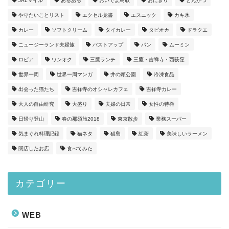
JALマイル
あるある
おいでよ鳥取
おにぎり
とんかつ
やりたいことリスト
エクセル覚書
エスニック
カキ氷
カレー
ソフトクリーム
タイカレー
タピオカ
ドラクエ
ニュージーランド夫婦旅
バストアップ
パン
ムーミン
ロピア
ワンオク
三鷹ランチ
三鷹・吉祥寺・西荻窪
世界一周
世界一周マンガ
井の頭公園
冷凍食品
出会った猫たち
吉祥寺のオシャレカフェ
吉祥寺カレー
大人の自由研究
大盛り
夫婦の日常
女性の特権
日帰り登山
春の那須旅2018
東京散歩
業務スーパー
気まぐれ料理記録
猫ネタ
猫島
紅茶
美味しいラーメン
閉店したお店
食べてみた
カテゴリー
WEB